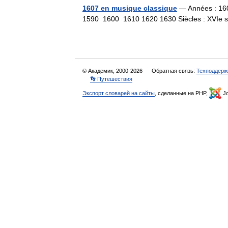
1607 en musique classique
— Années : 16
1590 1600 1610 1620 1630 Siècles : XVIe
© Академик, 2000-2026
Обратная связь:
Техподдерж
👣 Путешествия
Экспорт словарей на сайты
, сделанные на PHP,
Jo