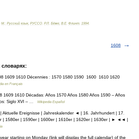
—
М
.
:
Русский
язык
,
РУССО
.
Р
.
Л
.
Бёме
,
В
.
Е
.
Флинт
.
1994
.
1608
х словарях:
8 1609 1610 Décennies : 1570 1580 1590 1600 1610 1620
dia en Français
8 1609 1610 Décadas: Años 1570 Años 1580 Años 1590 – Años
los: Siglo XVI – …
Wikipedia Español
| Aktuelle Ereignisse | Jahreskalender ◄ | 16. Jahrhundert | 17.
r | 1580er | 1590er | 1600er | 1610er | 1620er | 1630er | ► ◄◄ |
ia
starting on Monday (link will display the full calendar) of the