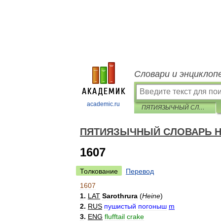
Словари и энциклоп
academic.ru
ПЯТИЯЗЫЧНЫЙ СЛОВАРЬ НАЗВАНИЙ ЖИВОТНЫХ — птицы
ПЯТИЯЗЫЧНЫЙ СЛОВАРЬ Н
1607
Толкование
Перевод
1607
1
.
LAT
Sarothrura
(
Heine
)
2
.
RUS
пушистый
погоныш
m
3
.
ENG
flufftail
crake