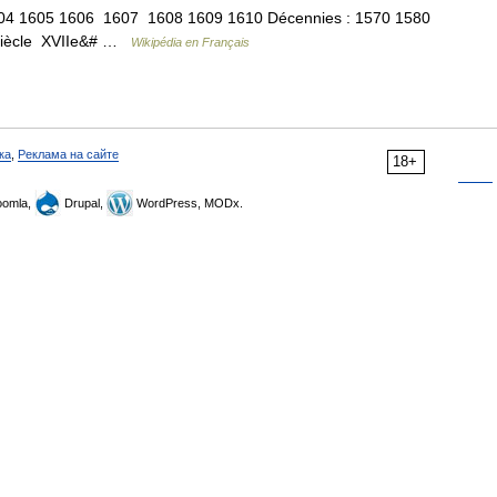
04 1605 1606 1607 1608 1609 1610 Décennies : 1570 1580
 siècle XVIIe&# …
Wikipédia en Français
ка
,
Реклама на сайте
18+
omla,
Drupal,
WordPress, MODx.