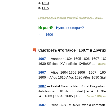
4
.
DEU
—
5
.
FRA
—
Пятиязычный
словарь
названий
животных
.
Птицы
. 
Игры ⚽
Нужен реферат?
1606
Смотреть что такое "1607" в други
1607
— Années : 1604 1605 1606 1607 160
1630 Siècles : XVIe siècle XVIIe&# …
Wikipé
1607
— Años: 1604 1605 1606 – 1607 – 160
1600 – Años 1610 Años 1620 Años 1630 Sig
1607
— Portal Geschichte | Portal Biografien 
Jahrhundert | 18. Jahrhundert | ► ◄ | 1570e
◄ | 1603 | 1604 | 1605 | 16 …
Deutsch Wikiped
1607
— Year 1607 (MDCVII) was a common year 