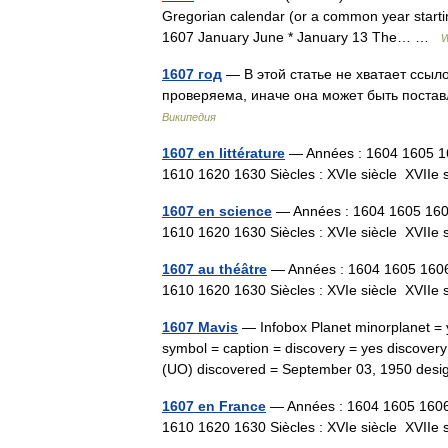
Gregorian calendar (or a common year startin
1607 January June * January 13 The… …
W
1607 год
— В этой статье не хватает ссы
проверяема, иначе она может быть поста
Википедия
1607 en littérature
— Années : 1604 1605 1
1610 1620 1630 Siècles : XVIe siècle XVIIe
1607 en science
— Années : 1604 1605 16
1610 1620 1630 Siècles : XVIe siècle XVII
1607 au théâtre
— Années : 1604 1605 160
1610 1620 1630 Siècles : XVIe siècle XVII
1607 Mavis
— Infobox Planet minorplanet =
symbol = caption = discovery = yes discovery
(UO) discovered = September 03, 1950 de
1607 en France
— Années : 1604 1605 160
1610 1620 1630 Siècles : XVIe siècle XVII