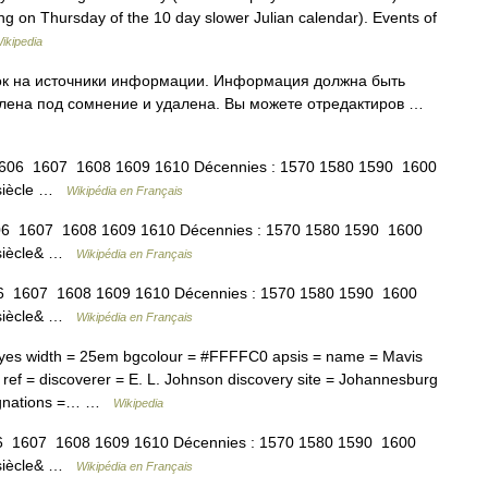
g on Thursday of the 10 day slower Julian calendar). Events of
ikipedia
лок на источники информации. Информация должна быть
влена под сомнение и удалена. Вы можете отредактиров …
606 1607 1608 1609 1610 Décennies : 1570 1580 1590 1600
 siècle …
Wikipédia en Français
06 1607 1608 1609 1610 Décennies : 1570 1580 1590 1600
e siècle& …
Wikipédia en Français
6 1607 1608 1609 1610 Décennies : 1570 1580 1590 1600
e siècle& …
Wikipédia en Français
 yes width = 25em bgcolour = #FFFFC0 apsis = name = Mavis
 ref = discoverer = E. L. Johnson discovery site = Johannesburg
signations =… …
Wikipedia
6 1607 1608 1609 1610 Décennies : 1570 1580 1590 1600
e siècle& …
Wikipédia en Français